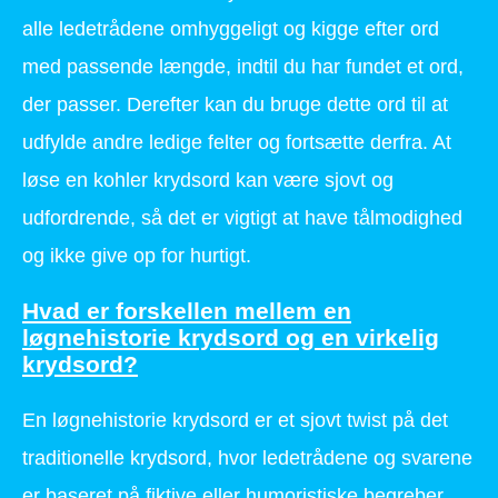
alle ledetrådene omhyggeligt og kigge efter ord
med passende længde, indtil du har fundet et ord,
der passer. Derefter kan du bruge dette ord til at
udfylde andre ledige felter og fortsætte derfra. At
løse en kohler krydsord kan være sjovt og
udfordrende, så det er vigtigt at have tålmodighed
og ikke give op for hurtigt.
Hvad er forskellen mellem en
løgnehistorie krydsord og en virkelig
krydsord?
En løgnehistorie krydsord er et sjovt twist på det
traditionelle krydsord, hvor ledetrådene og svarene
er baseret på fiktive eller humoristiske begreber.