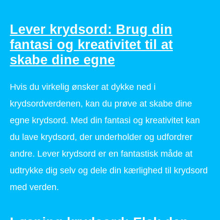
Lever krydsord: Brug din
fantasi og kreativitet til at
skabe dine egne
Hvis du virkelig ønsker at dykke ned i
krydsordverdenen, kan du prøve at skabe dine
egne krydsord. Med din fantasi og kreativitet kan
du lave krydsord, der underholder og udfordrer
andre. Lever krydsord er en fantastisk måde at
udtrykke dig selv og dele din kærlighed til krydsord
med verden.