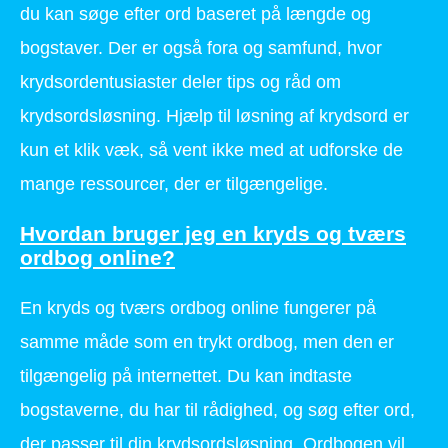
du kan søge efter ord baseret på længde og
bogstaver. Der er også fora og samfund, hvor
krydsordentusiaster deler tips og råd om
krydsordsløsning. Hjælp til løsning af krydsord er
kun et klik væk, så vent ikke med at udforske de
mange ressourcer, der er tilgængelige.
Hvordan bruger jeg en kryds og tværs
ordbog online?
En kryds og tværs ordbog online fungerer på
samme måde som en trykt ordbog, men den er
tilgængelig på internettet. Du kan indtaste
bogstaverne, du har til rådighed, og søg efter ord,
der passer til din krydsordsløsning. Ordbogen vil