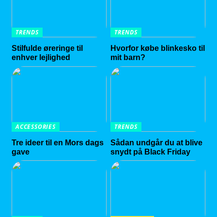
TRENDS
TRENDS
Stilfulde øreringe til
Hvorfor købe blinkesko til
enhver lejlighed
mit barn?
ACCESSORIES
TRENDS
Tre ideer til en Mors dags
Sådan undgår du at blive
gave
snydt på Black Friday