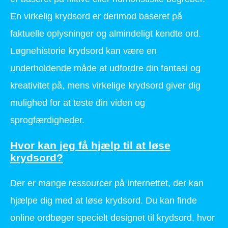
En virkelig krydsord er derimod baseret på
faktuelle oplysninger og almindeligt kendte ord.
Løgnehistorie krydsord kan være en
underholdende måde at udfordre din fantasi og
kreativitet på, mens virkelige krydsord giver dig
mulighed for at teste din viden og
sprogfærdigheder.
Hvor kan jeg få hjælp til at løse
krydsord?
Der er mange ressourcer på internettet, der kan
hjælpe dig med at løse krydsord. Du kan finde
online ordbøger specielt designet til krydsord, hvor