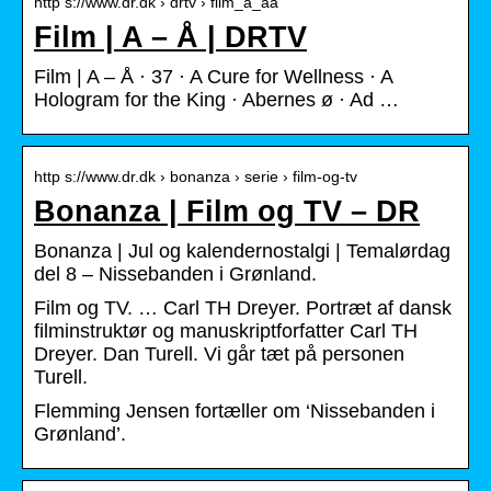
http s://www.dr.dk › drtv › film_a_aa
Film | A – Å | DRTV
Film | A – Å · 37 · A Cure for Wellness · A
Hologram for the King · Abernes ø · Ad …
http s://www.dr.dk › bonanza › serie › film-og-tv
Bonanza | Film og TV – DR
Bonanza | Jul og kalendernostalgi | Temalørdag
del 8 – Nissebanden i Grønland.
Film og TV. … Carl TH Dreyer. Portræt af dansk
filminstruktør og manuskriptforfatter Carl TH
Dreyer. Dan Turell. Vi går tæt på personen
Turell.
Flemming Jensen fortæller om ‘Nissebanden i
Grønland’.