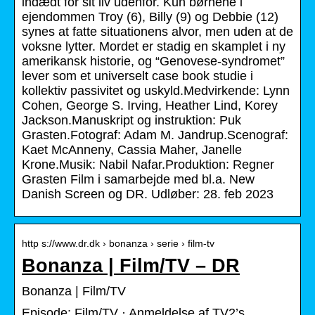
indædt for sit liv udenfor. Kun børnene i
ejendommen Troy (6), Billy (9) og Debbie (12)
synes at fatte situationens alvor, men uden at de
voksne lytter. Mordet er stadig en skamplet i ny
amerikansk historie, og “Genovese-syndromet”
lever som et universelt case book studie i
kollektiv passivitet og uskyld.Medvirkende: Lynn
Cohen, George S. Irving, Heather Lind, Korey
Jackson.Manuskript og instruktion: Puk
Grasten.Fotograf: Adam M. Jandrup.Scenograf:
Kaet McAnneny, Cassia Maher, Janelle
Krone.Musik: Nabil Nafar.Produktion: Regner
Grasten Film i samarbejde med bl.a. New
Danish Screen og DR. Udløber: 28. feb 2023
http s://www.dr.dk › bonanza › serie › film-tv
Bonanza | Film/TV – DR
Bonanza | Film/TV
Episode: Film/TV · Anmeldelse af TV2’s