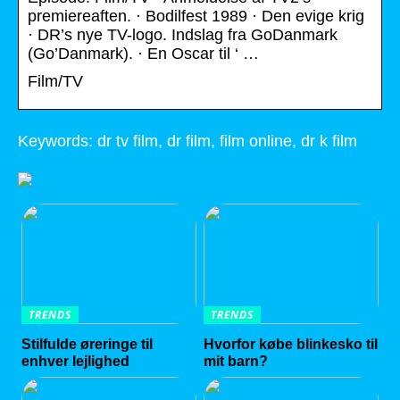
premiereaften. · Bodilfest 1989 · Den evige krig
· DR’s nye TV-logo. Indslag fra GoDanmark
(Go’Danmark). · En Oscar til ‘ …
Film/TV
Keywords: dr tv film, dr film, film online, dr k film
TRENDS
TRENDS
Stilfulde øreringe til
Hvorfor købe blinkesko til
enhver lejlighed
mit barn?