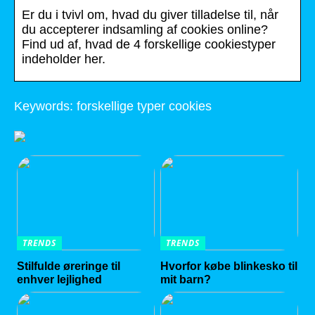
Er du i tvivl om, hvad du giver tilladelse til, når
du accepterer indsamling af cookies online?
Find ud af, hvad de 4 forskellige cookiestyper
indeholder her.
Keywords: forskellige typer cookies
TRENDS
TRENDS
Stilfulde øreringe til
Hvorfor købe blinkesko til
enhver lejlighed
mit barn?