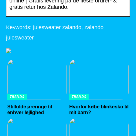
online | Gratis levering på de fleste ordrer* &
gratis retur hos Zalando.
Keywords: julesweater zalando, zalando
julesweater
TRENDS
TRENDS
Stilfulde øreringe til
Hvorfor købe blinkesko til
enhver lejlighed
mit barn?