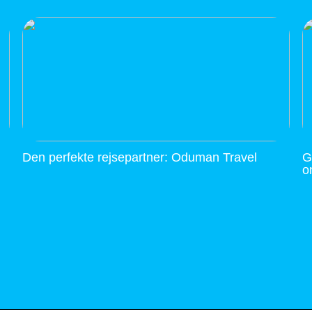
Den perfekte rejsepartner: Oduman Travel
G
o