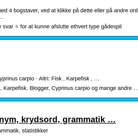
d 4 bogstaver, ved at klikke på dette eller på andre ord
 …
svar ⭐ for at kunne afslutte ethvert type gådespil
rinus carpio · Altri: Fisk , Karpefisk , …
, Karpefisk, Blogger, Cyprinus carpio og mange andre 
onym, krydsord, grammatik …
mmatik, statistikker