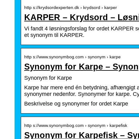
http s://krydsordexperten.dk › krydsord › karper
KARPER – Krydsord – Løsni
Vi fandt 4 løsningsforslag for ordet KARPER so
et synonym til KARPER.
http s://www.synonymbog.com › synonym › karpe
Synonym for Karpe – Syno
Synonym for Karpe
Karpe har mere end én betydning, afhængigt 
synonymer nedenfor. Synonymer for karpe. Cy
Beskrivelse og synonymer for ordet Karpe
http s://www.synonymbog.com › synonym › karpefisk
Synonym for Karpefisk – 