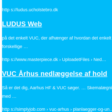
http s://ludus.ucholstebro.dk
LUDUS Web
på det enkelt VUC, der afhænger af hvordan det enke
forskellige …
http s://www.masterpiece.dk › UploadetFiles › Ned…
VUC Århus nedlæggelse af hold
Så er det dig, Aarhus HF & VUC søger. … Skemalægning
med …
http s://simplyjob.com › vuc-arhus › planlaegger-og-un