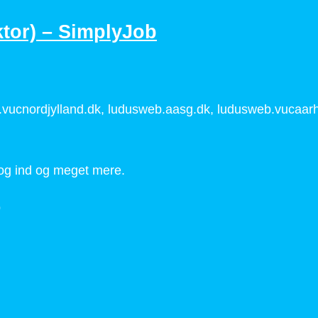
ktor) – SimplyJob
.vucnordjylland.dk, ludusweb.aasg.dk, ludusweb.vucaarh
g ind og meget mere.
b