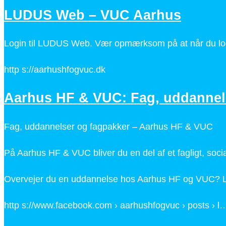
LUDUS Web – VUC Aarhus
Login til LUDUS Web. Vær opmærksom på at når du logger
http s://aarhushfogvuc.dk
Aarhus HF & VUC: Fag, uddannel
Fag, uddannelser og fagpakker – Aarhus HF & VUC
På Aarhus HF & VUC bliver du en del af et fagligt, soc
Overvejer du en uddannelse hos Aarhus HF og VUC? Læs
http s://www.facebook.com › aarhushfogvuc › posts › l