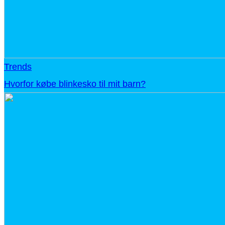
Trends
Hvorfor købe blinkesko til mit barn?