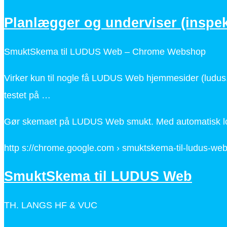
Planlægger og underviser (inspe
SmuktSkema til LUDUS Web – Chrome Webshop
Virker kun til nogle få LUDUS Web hjemmesider (ludus
testet på …
Gør skemaet på LUDUS Web smukt. Med automatisk lo
http s://chrome.google.com › smuktskema-til-ludus-we
SmuktSkema til LUDUS Web
TH. LANGS HF & VUC