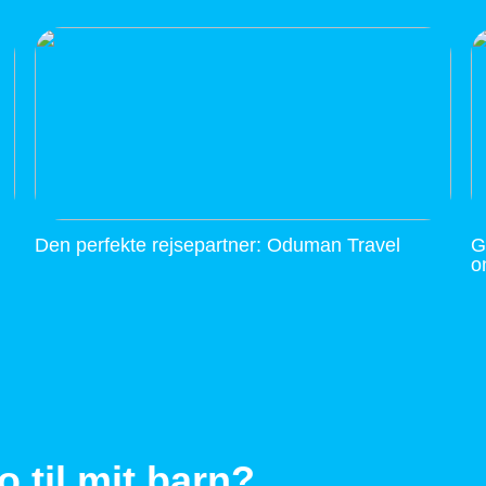
Den perfekte rejsepartner: Oduman Travel
G
o
 til mit barn?