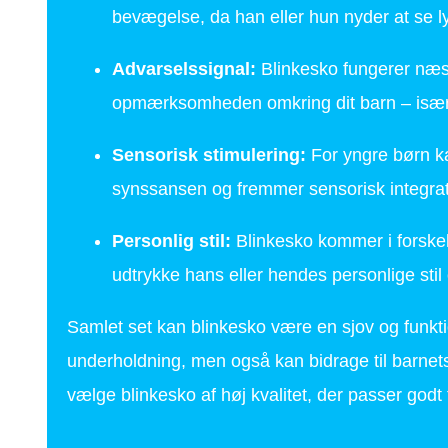
bevægelse, da han eller hun nyder at se l
Advarselssignal:
Blinkesko fungerer næs
opmærksomheden omkring dit barn – især i
Sensorisk stimulering:
For yngre børn ka
synssansen og fremmer sensorisk integra
Personlig stil:
Blinkesko kommer i forskell
udtrykke hans eller hendes personlige sti
Samlet set kan blinkesko være en sjov og funktione
underholdning, men også kan bidrage til barnets si
vælge blinkesko af høj kvalitet, der passer godt 