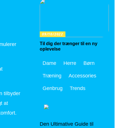
09/10/2022
Til dig der trænger til en ny
imulerer
oplevelse
Dame
Herre
Børn
at
Træning
Accessories
Genbrug
Trends
n tilbyder
t at
komfort.
Den Ultimative Guide til