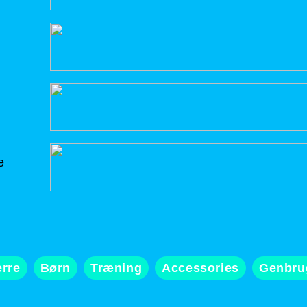
e
rre
Børn
Træning
Accessories
Genbru