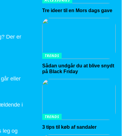
ACCESSORIES
Tre ideer til en Mors dags gave
g? Der er
TRENDS
Sådan undgår du at blive snydt
på Black Friday
går eller
gældende i
TRENDS
3 tips til køb af sandaler
s leg og